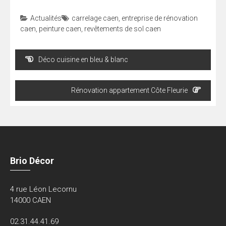
Actualités
carrelage caen
,
entreprise de rénovation
caen
,
peinture caen
,
revêtements de sol caen
Navigation
Déco cuisine en bleu & blanc
de
l’article
Rénovation appartement Côte Fleurie
Brio Décor
4 rue Léon Lecornu
14000 CAEN
02.31.44.41.69