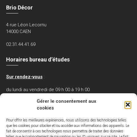
Brio Décor
4 rue Léon Lecornu
14000 CAEN
02.31.44.41.69
Horaires bureau d’études
Sur rendez-vous
:
du lundi au vendredi de 09 h 00 à 19 h 00
le samedi de 09 h 30 à 12 h 00.
Gérer le consentement aux
cookies
Nos partenaires / Références
Pour offrir les meilleures expériences, nous utilisons des technologies telles
que les cookies pour stocker et/ou accéder aux informations des appareils. Le
fait de consentir à ces technologies nous permettra de traiter des données
telles que le comportement de navigation ou les ID uniques sur ce site. Le fait