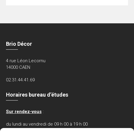
Brio Décor
4 rue Léon Lecornu
14000 CAEN
02.31.44.41.69
Horaires bureau d’études
Sur rendez-vous
:
du lundi au vendredi de 09 h 00 à 19 h 00
le samedi de 09 h 30 à 12 h 00.