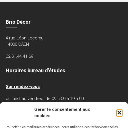
Brio Décor
4 rue Léon Lecornu
14000 CAEN
02.31.44.41.69
Horaires bureau d’études
Sur rendez-vous
:
du lundi au vendredi de 09 h 00 à 19 h 00
le samedi de 09 h 30 à 12 h 00.
Gérer le consentement aux
cookies
Nos partenaires / Références
Pour offrir les meilleures expériences, nous utilisons des technologies telles