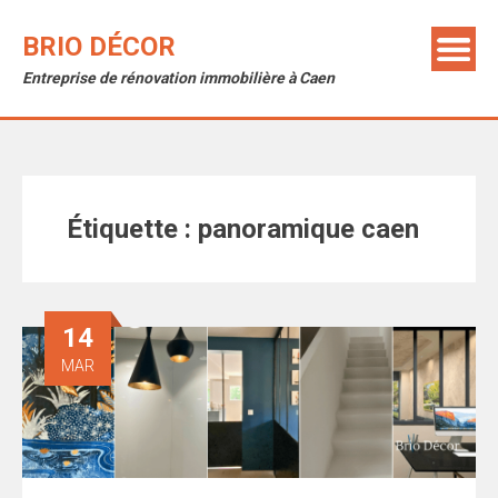
Skip
to
BRIO DÉCOR
content
Entreprise de rénovation immobilière à Caen
Étiquette :
panoramique caen
14
MAR